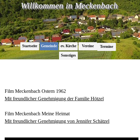
Direkt zum Seiteninhalt
Willkommen in Meckenbach
Menü überspringen
Startseite
Gemeinde
ev. Kirche
Vereine
▼
▼
▼
Termine
▼
Sonstiges
▼
Videos
Film Meckenbach Ostern 1962
Mit freundlicher Genehmigung der Familie Hötzel
Film Meckenbach Meine Heimat
Mit freundlicher Genehmigung von Jennifer Schätzel