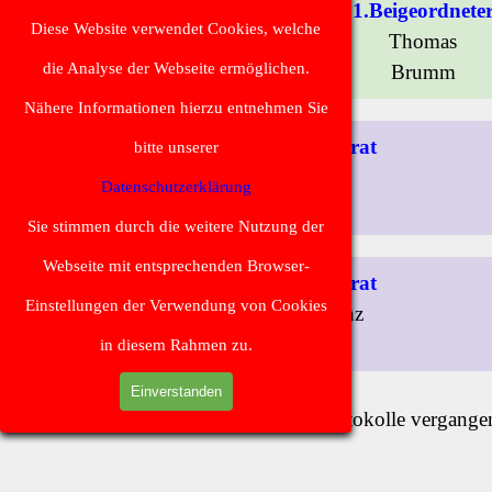
1.Beigeordnete
Diese Website verwendet Cookies, welche
Thomas
die Analyse der Webseite ermöglichen.
Brumm
Nähere Informationen hierzu entnehmen Sie
Gemeinderat
bitte unserer
Frank
Datenschutzerklärung
Barth
Sie stimmen durch die weitere Nutzung der
Webseite mit entsprechenden Browser-
Gemeinderat
Einstellungen der Verwendung von Cookies
Karl Heinz
Kistner
in diesem Rahmen zu.
Einverstanden
Informationen und Protokolle vergange