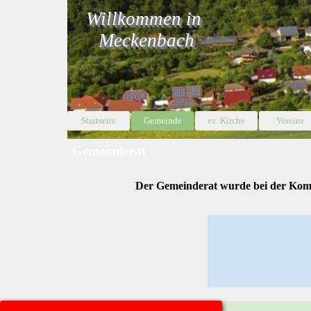
Direkt zum Seiteninhalt
Willkommen in 
Meckenbach
Menü 
Startseite
Gemeinde
ev. Kirche
▼
Vereine
▼
Gemeinderat
Der Gemeinderat wurde bei der Komm